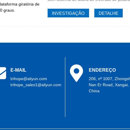
INVESTIGAÇÃO
DETALHE
E-MAIL
ENDEREÇO
trihope@aliyun.com
206, nº 1007, Zhongs
trihope_sales1@aliyun.com
Nan Er Road, Xangai,
China