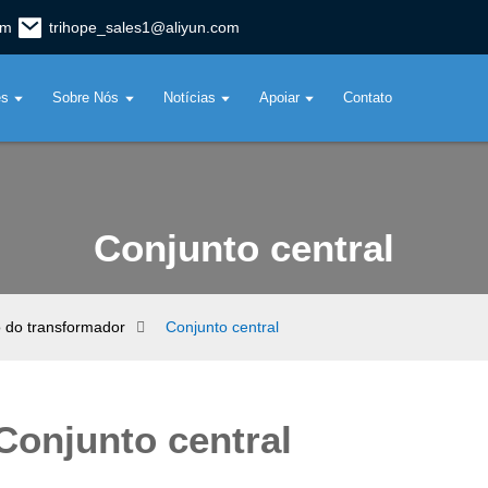
om
trihope_sales1@aliyun.com
es
Sobre Nós
Notícias
Apoiar
Contato
Conjunto central
 do transformador
Conjunto central
Conjunto central