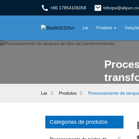
+86 17854106058
trihope@aliyun.c
Lar
Produtos
Soluçõ
Proces
transf
Lar
Produtos
Processamento de tanque
Categorias de produtos
Processamento do núcleo do