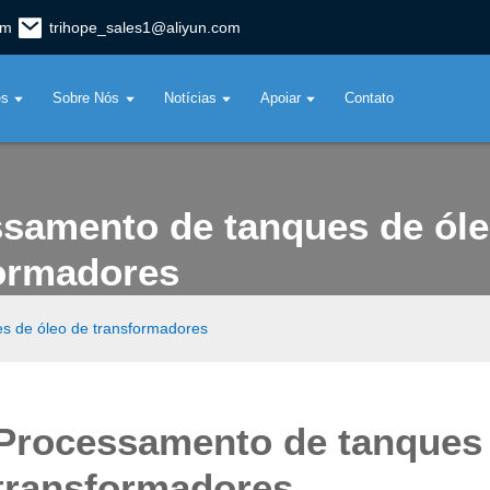
om
trihope_sales1@aliyun.com
es
Sobre Nós
Notícias
Apoiar
Contato
samento de tanques de óle
ormadores
s de óleo de transformadores
Processamento de tanques 
transformadores