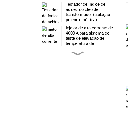
Testador de índice de
acidez do óleo de
transformador (titulação
potenciométrica)
Injetor de alta corrente de
4000 A para sistema de
teste de elevação de
temperatura de
transformadores
Sistema de teste de
gerador de impulso de
alta tensão com
transformador
Sistema completo de
teste de alta tensão CA
para transformadores
Conjuntos motor-gerador
para fábrica de
transformadores
Fábrica de